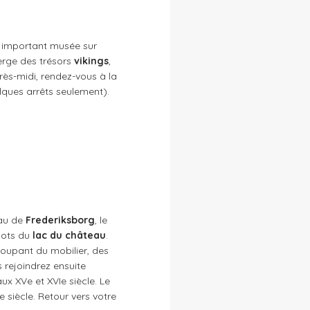
 important musée sur
erge des trésors
vikings
,
près-midi, rendez-vous à la
lques arrêts seulement).
eau de
Frederiksborg
, le
îlots du
lac du château
.
groupant du mobilier, des
s rejoindrez ensuite
aux XVe et XVIe siècle. Le
e siècle. Retour vers votre