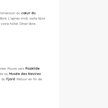
e immersion au
cœur du
ibre. L’après-midi, visite libre
votre hôtel. Dîner libre.
rnée. Route vers
Roskilde
.
rée au
Musée des Navires
s du
Fjord
. Retour en fin de