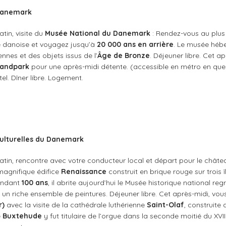
 Danemark
tin, visite du
Musée National du Danemark
: Rendez-vous au plus
ure danoise et voyagez jusqu’à
20 000 ans en arrière
. Le musée héb
nes et des objets issus de l’
Âge de Bronze
. Déjeuner libre. Cet a
randpark
pour une après-midi détente. (accessible en métro en que
el. Dîner libre. Logement.
culturelles du Danemark
atin, rencontre avec votre conducteur local et départ pour le chât
 magnifique édifice
Renaissance
construit en brique rouge sur trois 
endant
100 ans
, il abrite aujourd’hui le Musée historique national re
t un riche ensemble de peintures. Déjeuner libre. Cet après-midi, vou
r)
avec la visite de la cathédrale luthérienne
Saint-Olaf
, construite 
e
Buxtehude
y fut titulaire de l’orgue dans la seconde moitié du XVII