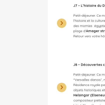
J7 – L’histoire du
Petit-déjeuner. Ce ma
l’histoire et la cult
des momies égyptien
plage d’
Amager st
Retour vers votre hôt
J8 – Découvertes 
Petit-déjeuner. Ce m
“Versailles danois”,
Résidence royale p
objets historiques e
Helsingor (Elseneu
compositeur piétist