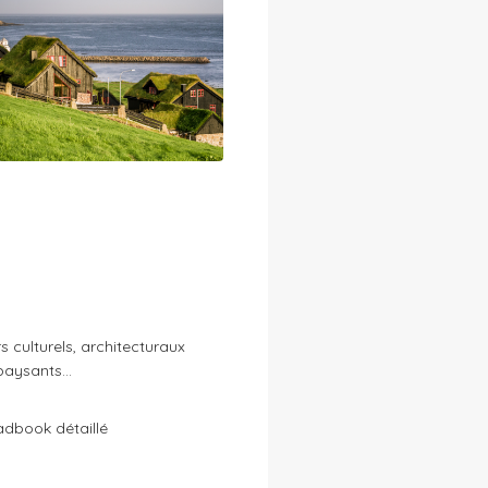
 culturels, architecturaux
paysants…
adbook détaillé