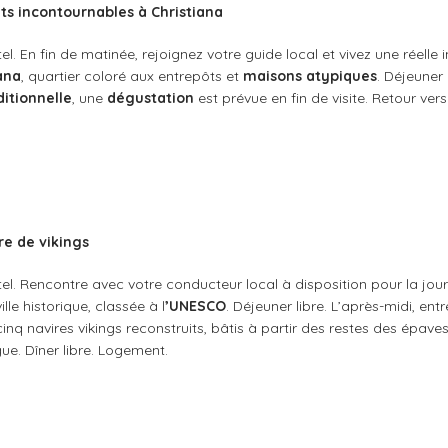
s incontournables à Christiana
tel. En fin de matinée, rejoignez votre guide local et vivez une réell
ana
, quartier coloré aux entrepôts et
maisons atypiques
. Déjeuner l
ditionnelle
, une
dégustation
est prévue en fin de visite. Retour vers 
ère de vikings
ôtel. Rencontre avec votre conducteur local à disposition pour la jou
ille historique, classée à l
’UNESCO
. Déjeuner libre. L’après-midi, ent
cinq navires vikings reconstruits, bâtis à partir des restes des épave
e. Dîner libre. Logement.