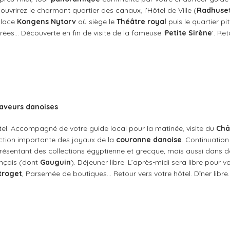
couvrirez le charmant quartier des canaux, l’Hôtel de Ville (
Radhuse
 place
Kongens Nytorv
où siège le
Théâtre royal
puis le quartier p
orées… Découverte en fin de visite de la fameuse ‘
Petite Sirène
’. Ret
saveurs danoises
ôtel. Accompagné de votre guide local pour la matinée, visite du
Châ
ction importante des joyaux de la
couronne danoise
. Continuation 
résentant des collections égyptienne et grecque, mais aussi dans d
ançais (dont
Gauguin
). Déjeuner libre. L’après-midi sera libre pour 
troget
, Parsemée de boutiques… Retour vers votre hôtel. Dîner libre