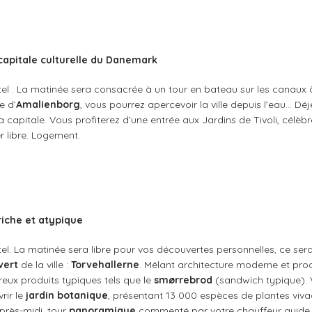
capitale culturelle du Danemark
ôtel . La matinée sera consacrée à un tour en bateau sur les canaux à
e d’
Amalienborg
, vous pourrez apercevoir la ville depuis l’eau… Déje
a capitale. Vous profiterez d’une entrée aux Jardins de Tivoli, célèbr
er libre. Logement.
iche et atypique
tel. La matinée sera libre pour vos découvertes personnelles, ce sera 
vert
de la ville :
Torvehallerne
. Mêlant architecture moderne et pro
ux produits typiques tels que le
smørrebrod
(sandwich typique). 
rir le
jardin botanique
, présentant 13 000 espèces de plantes viva
après-midi, tour
panoramique
commenté par votre chauffeur guide 