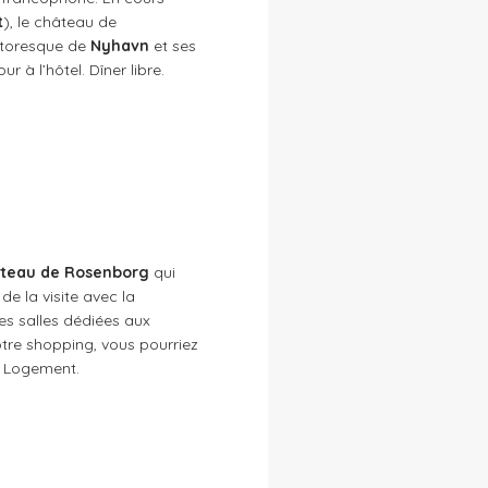
t
), le château de
ittoresque de
Nyhavn
et ses
our à l’hôtel. Dîner libre.
teau de Rosenborg
qui
de la visite avec la
es salles dédiées aux
votre shopping, vous pourriez
. Logement.