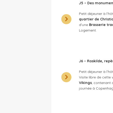
J5 – Des monument
Petit déjeuner à l’hô
quartier de Christi
d’une
Brasserie tra
Logement.
J6 – Roskilde, rep
Petit déjeuner à l’h
Visite libre de cette v
Vikings
, contenant 
journée à Copenhagu