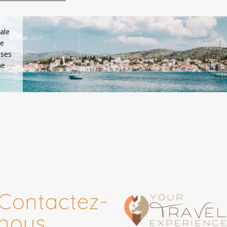
ale
ne
 ses
ne
Contactez-
nous