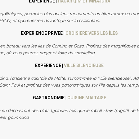
EXPÉRIENCE |
ĦAĠAR QIM ET MNAJDRA
alithiques, parmi les plus anciens monuments architecturaux au monde
ESCO, et apprenez-en davantage sur la civilisation.
EXPÉRIENCE PRIVÉE |
CROISIÈRE VERS LES ÎLES
n bateau vers les îles de Comino et Gozo. Profitez des magnifiques p
o, où vous pourrez nager et faire du snorkeling.
EXPÉRIENCE |
VILLE SILENCIEUSE
na, l’ancienne capitale de Malte, surnommée la “ville silencieuse”. A
Saint-Paul et profitez des vues panoramiques sur l’île depuis les rempa
GASTRONOMIE |
CUISINE MALTAISE
en découvrant des plats typiques tels que le rabbit stew (ragoût de lapin
telier gourmand.