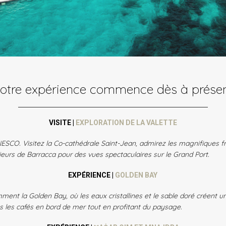
otre expérience commence dès à prése
VISITE |
EXPLORATION DE LA VALETTE
ESCO. Visitez la Co-cathédrale Saint-Jean, admirez les magnifiques f
eurs de Barracca pour des vues spectaculaires sur le Grand Port.
EXPÉRIENCE |
GOLDEN BAY
ment la Golden Bay, où les eaux cristallines et le sable doré créent un
s les cafés en bord de mer tout en profitant du paysage.