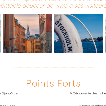
éritable douceur de vivre à ses visiteurs
Points Forts
 de Djurgården
≈ Découverte des riches
Musée Vasa
≈ Notre roadbook