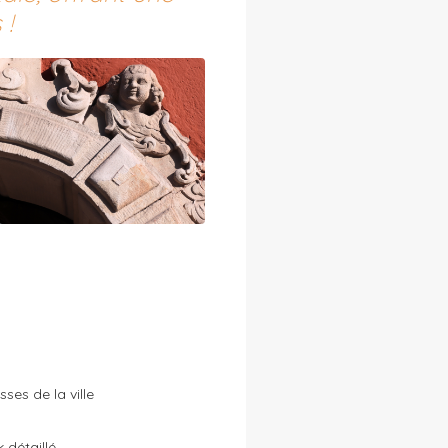
 !
ses de la ville
 détaillé