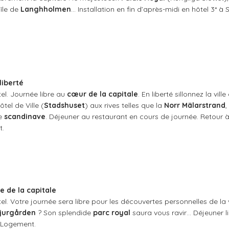
île de
Langhholmen
… Installation en fin d’après-midi en hôtel 3* à 
liberté
tel. Journée libre au
cœur de la capitale
. En liberté sillonnez la vil
ôtel de Ville (
Stadshuset
) aux rives telles que la
Norr Mälarstrand
,
le
scandinave
. Déjeuner au restaurant en cours de journée. Retour à 
t.
e de la capitale
tel. Votre journée sera libre pour les découvertes personnelles de la 
Djurgården
? Son splendide
parc royal
saura vous ravir… Déjeuner li
. Logement.