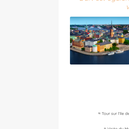
v
≈ Tour sur l’île
≈ Visite du 